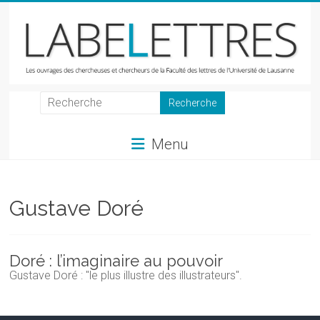
Skip
to
content
LabeLettres
Les
Menu
ouvrages
des
chercheuses
et
Gustave Doré
chercheurs
de
la
Doré : l’imaginaire au pouvoir
Faculté
Gustave Doré : "le plus illustre des illustrateurs".
des
lettres