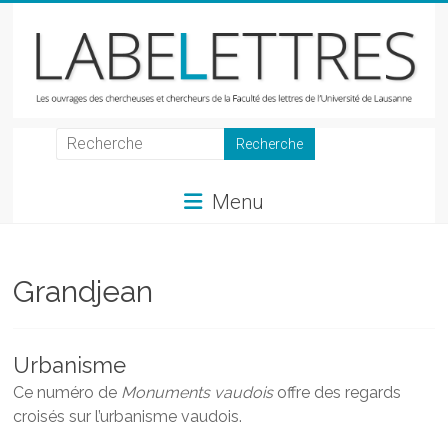
Skip
to
content
LabeLettres
Les
Menu
ouvrages
des
chercheuses
et
Grandjean
chercheurs
de
la
Urbanisme
Faculté
Ce numéro de
Monuments vaudois
offre des regards
des
croisés sur l’urbanisme vaudois
.
lettres