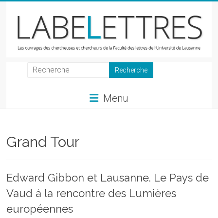
Skip
to
content
LabeLettres
Les
Menu
ouvrages
des
chercheuses
et
Grand Tour
chercheurs
de
la
Edward Gibbon et Lausanne. Le Pays de
Faculté
Vaud à la rencontre des Lumières
des
lettres
européennes