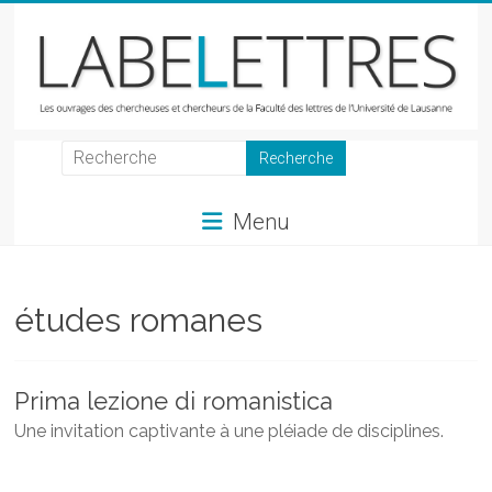
Skip
to
content
LabeLettres
Les
Menu
ouvrages
des
chercheuses
et
études romanes
chercheurs
de
la
Prima lezione di romanistica
Faculté
Une invitation captivante à une pléiade de disciplines.
des
lettres