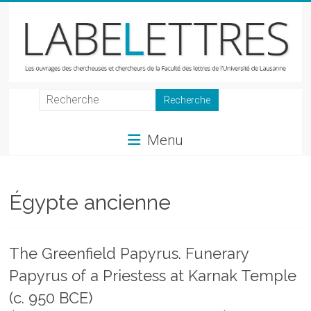
Skip
to
content
LabeLettres
Les
Menu
ouvrages
des
chercheuses
et
Égypte ancienne
chercheurs
de
la
The Greenfield Papyrus. Funerary
Faculté
Papyrus of a Priestess at Karnak Temple
des
lettres
(c. 950 BCE)