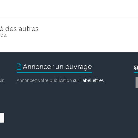
té des autres
Zoé.
Annoncer un ouvrage
@
ir
Annoncez votre publication
sur LabeLettres
.