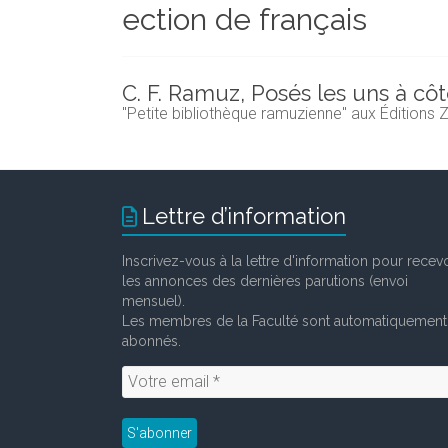
ection de français
et
chercheurs
de
la
C. F. Ramuz, Posés les uns à cô
Faculté
"Petite bibliothèque ramuzienne" aux Éditions 
des
lettres
Lettre d’information
Inscrivez-vous à la lettre d'information pour recevo
les annonces des dernières parutions (envoi
mensuel).
Les membres de la Faculté sont automatiquement
abonnés.