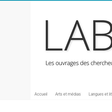
Skip
to
content
LabeLettres
Les
Accueil
Arts et médias
Langues et li
ouvrages
des
chercheuses