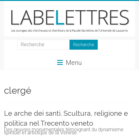
Skip
to
content
LabeLettres
Les
Menu
ouvrages
des
chercheuses
et
clergé
chercheurs
de
la
Le arche dei santi. Scultura, religione e
Faculté
politica nel Trecento veneto
des
Des œuvres monumentales témoignant du dynamisme
lettres
spirituel et artistique de la Vénétie.