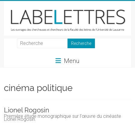
Skip
to
content
LabeLettres
Les
Menu
ouvrages
des
chercheuses
et
cinéma politique
chercheurs
de
la
Lionel Rogosin
Faculté
Première étude monographique sur l’œuvre du cinéaste
Lionel Rogosin.
des
lettres