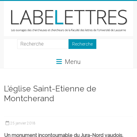
Skip
to
content
LabeLettres
Les
Menu
ouvrages
des
chercheuses
et
L’église Saint-Etienne de
chercheurs
Montcherand
de
la
Faculté
des
25 janvier 2018
lettres
Un monument incontournable du Jura-Nord vaudois.