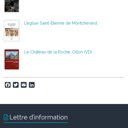
L’église Saint-Etienne de Montcherand
Le Château de la Roche, Ollon (VD)
F
T
E
L
a
w
m
i
c
i
a
n
e
t
i
k
b
t
l
e
o
e
d
Lettre d’information
o
r
I
k
n