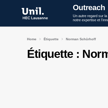
Outreach
Un autre regard sur la
notre expertise et l'in
Home
Étiquette
Norman Schürhoff
Étiquette :
Norm