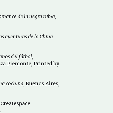
omance de la negra rubia
,
as aventuras de la China
años del fútbol
,
zza Piemonte, Printed by
cia cochina
, Buenos Aires,
, Createspace
.