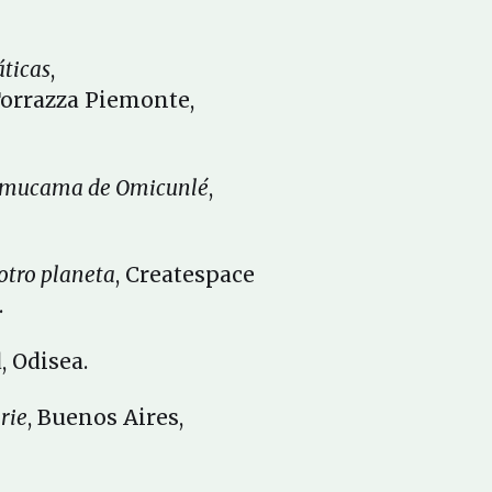
áticas
,
orrazza Piemonte,
 mucama de Omicunlé
,
 otro planeta
, Createspace
.
, Odisea.
rie
, Buenos Aires,