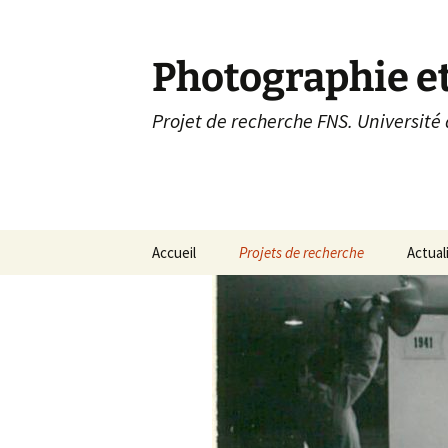
Aller
au
contenu
Photographie et
Projet de recherche FNS. Université
Accueil
Projets de recherche
Actual
Devenir scénographe
Archiv
d’exposition
Exposer l’architecture
Weltausstellung der
Photographie