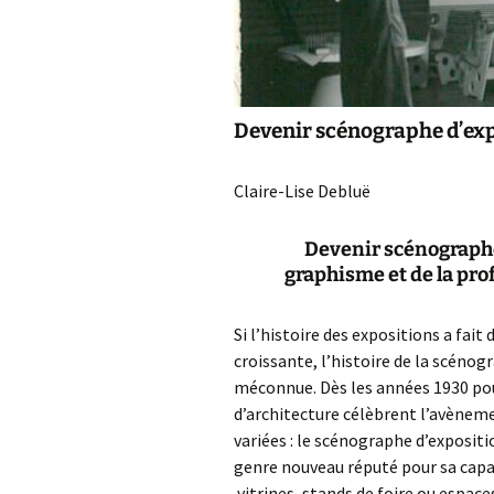
Vers l’exposition audio-
visuelle
Devenir scénographe d’ex
Claire-Lise Debluë
Devenir scénographe 
graphisme et de la pro
Si l’histoire des expositions a fai
croissante, l’histoire de la scénog
méconnue. Dès les années 1930 pou
d’architecture célèbrent l’avènem
variées : le scénographe d’expositio
genre nouveau réputé pour sa capa
vitrines, stands de foire ou espa