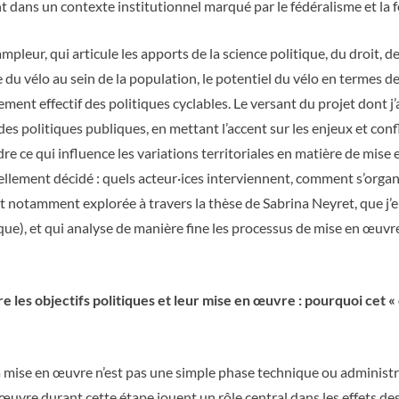
dans un contexte institutionnel marqué par le fédéralisme et la
ampleur, qui articule les apports de la science politique, du droit, 
e du vélo au sein de la population, le potentiel du vélo en term
ement effectif des politiques cyclables. Le versant du projet dont j
es politiques publiques, en mettant l’accent sur les enjeux et co
dre ce qui influence les variations territoriales en matière de mise
mellement décidé : quels acteur·ices interviennent, comment s’organ
st notamment explorée à travers la thèse de Sabrina Neyret, que j’
que), et qui analyse de manière fine les processus de mise en œuvre
 les objectifs politiques et leur mise en œuvre : pourquoi cet «
a mise en œuvre n’est pas une simple phase technique ou administr
’œuvre durant cette étape jouent un rôle central dans les effets de