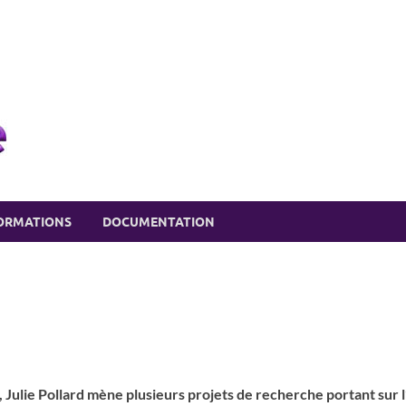
eSSPace recherche
Soutien à la recherche en SSP
ORMATIONS
DOCUMENTATION
), Julie Pollard mène plusieurs projets de recherche portant sur 