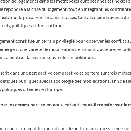
ruction de logements dans les métropoles européennes est né de l’
 répondre à la crise du logement, tout en intégrant les contraintes 
la densité ou de préserver certains espaces. Cette tension traverse 
nels, politiques et territoriaux.
ogement constitue un terrain privilégié pour observer les conflits 
mergent une variété de mobilisations, émanant d’acteur·ices polit
t à politiser la mise en œuvre de ces politiques.
scrit dans une perspective comparative et portera sur trois métrop
 politiques publiques avec la sociologie des mobilisations, afin de 
 politiques urbaines en Europe.
 par les communes : selon vous, cet outil peut-il transformer l
finir conjointement les indicateurs de performance du système soci