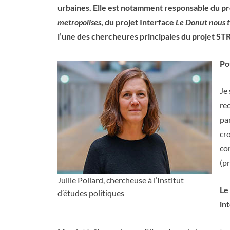
urbaines. Elle est notamment responsable du pro
metropolises
, du projet Interface
Le Donut nous t
l’une des chercheures principales du projet S
Po
Je 
re
pa
cro
co
(p
Jullie Pollard, chercheuse à l’Institut
Le
d’études politiques
in