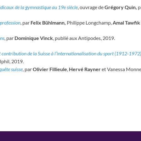
dicaux de la gymnastique au 19e siècle
, ouvrage de
Grégory Quin,
p
 profession
, par
Felix Bühlmann,
Philippe Longchamp,
Amal Tawfik
ons
, par
Dominique Vinck
, publié aux Antipodes, 2019.
 contribution de la Suisse à l’internationalisation du sport (1912-1972
lphil, 2019.
nquête suisse
, par
Olivier Fillieule
,
Hervé Rayner
et Vanessa Monney 