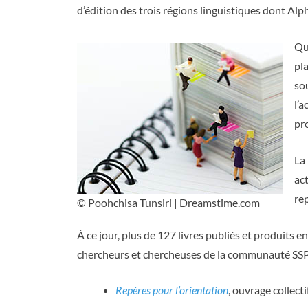
d’édition des trois régions linguistiques dont Al
Qu
pl
so
l’a
pr
La
act
re
© Poohchisa Tunsiri | Dreamstime.com
À ce jour, plus de 127 livres publiés et produits 
chercheurs et chercheuses de la communauté SSP y 
Repères pour l’orientation
, ouvrage collect