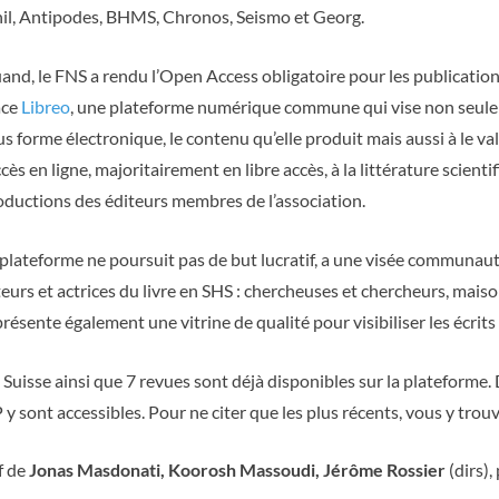
phil, Antipodes, BHMS, Chronos, Seismo et Georg.
and, le FNS a rendu l’Open Access obligatoire pour les publication
ace
Libreo
, une plateforme numérique commune qui vise non seulem
us forme électronique, le contenu qu’elle produit mais aussi à le v
ccès en ligne, majoritairement en libre accès, à la littérature scien
oductions des éditeurs membres de l’association.
 plateforme ne poursuit pas de but lucratif, a une visée communauta
eurs et actrices du livre en SHS : chercheuses et chercheurs, maison
présente également une vitrine de qualité pour visibiliser les écri
en Suisse ainsi que 7 revues sont déjà disponibles sur la plateform
sont accessibles. Pour ne citer que les plus récents, vous y trouve
if de
Jonas Masdonati, Koorosh Massoudi, Jérôme Rossier
(dirs),