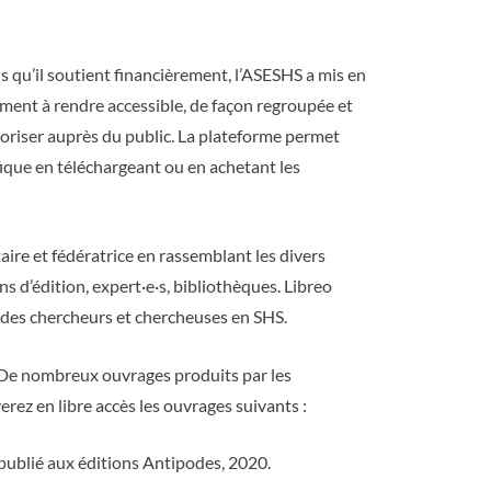
s qu’il soutient financièrement, l’ASESHS a mis en
ent à rendre accessible, de façon regroupée et
aloriser auprès du public. La plateforme permet
tifique en téléchargeant ou en achetant les
ire et fédératrice en rassemblant les divers
s d’édition, expert·e·s, bibliothèques. Libreo
ts des chercheurs et chercheuses en SHS.
e. De nombreux ouvrages produits par les
rez en libre accès les ouvrages suivants :
 publié aux éditions Antipodes, 2020.