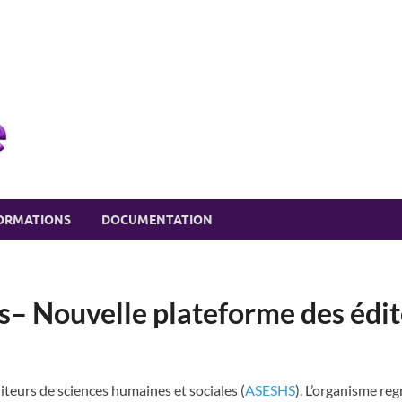
eSSPace recherche
Soutien à la recherche en SSP
ORMATIONS
DOCUMENTATION
s– Nouvelle plateforme des édit
diteurs de sciences humaines et sociales (
ASESHS
). L’organisme re