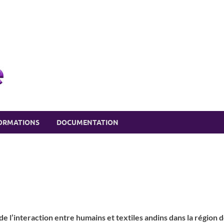
eSSPace recherche
Soutien à la recherche en SSP
ORMATIONS
DOCUMENTATION
e l’interaction entre humains et textiles andins
dans la région 