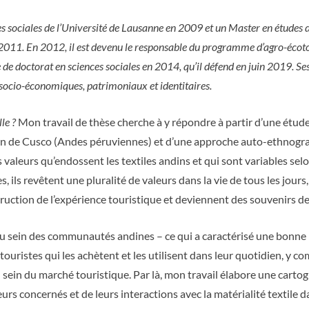
ces sociales de l’Université de Lausanne en 2009 et un Master en études
011. En 2012, il est devenu le responsable du programme d’agro-écoto
 de doctorat en sciences sociales en 2014, qu’il défend en juin 2019. Ses 
 socio-économiques, patrimoniaux et identitaires.
le ?
Mon travail de thèse cherche à y répondre à partir d’une étud
ion de Cusco (Andes péruviennes) et d’une approche auto-ethnog
aleurs qu’endossent les textiles andins et qui sont variables selon
s, ils revêtent une pluralité de valeurs dans la vie de tous les jours
struction de l’expérience touristique et deviennent des souvenirs d
s au sein des communautés andines – ce qui a caractérisé une bonne p
ouristes qui les achètent et les utilisent dans leur quotidien, y co
ein du marché touristique. Par là, mon travail élabore une cartogr
teurs concernés et de leurs interactions avec la matérialité textile