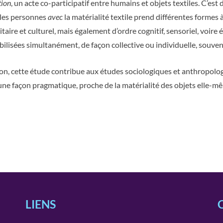
tion
, un acte co-participatif entre humains et objets textiles. C’est
r les personnes
avec
la matérialité textile prend différentes formes à
taire et culturel, mais également d’ordre cognitif, sensoriel, voire
lisées simultanément, de façon collective ou individuelle, souven
action, cette étude contribue aux études sociologiques et anthropolo
d’une façon pragmatique, proche de la matérialité des objets elle-m
LIENS