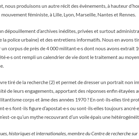
sant, nous produisons un autre récit des évènements, à hauteur d’h
u mouvement féministe, à Lille, Lyon, Marseille, Nantes et Rennes.
un dépouillement d’archives inédites, privées et surtout administr
 la police urbaine) et des entretiens informatifs. Nous en avons ti
r un corpus de près de 4 000 militant
·
e
·
s dont nous avons extrait 
êté
·
e
·
s ont rempli un calendrier de vie dont le traitement au moye
e.
ivre tiré de la recherche (2) et permet de dresser un portrait non i
inuité de leurs engagements, apportant des réponses enfin étayées au
tantisme corps et âme des années 1970 ? En ont-ils·elles tiré profit
t·e·s font-ils figure d’apostat
·
e
·
s ou sont-ils·elles toujours ancré
·
u n’est-ce qu’un mythe recouvrant d’un voile épais une hétérogénéit
itiques, historiques et internationales, membre du Centre de recherche su