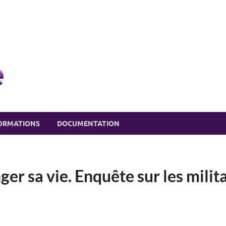
eSSPace recherche
Soutien à la recherche en SSP
ORMATIONS
DOCUMENTATION
r sa vie. Enquête sur les milita