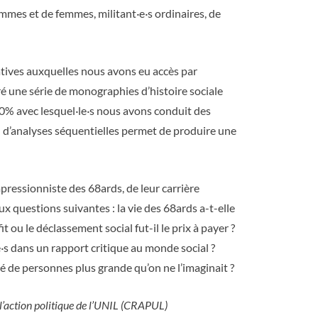
ommes et de femmes, militant
·
e
·
s ordinaires, de
atives auxquelles nous avons eu accès par
ré une série de monographies d’histoire sociale
10% avec lesquel
·
le
·
s nous avons conduit des
n d’analyses séquentielles permet de produire une
mpressionniste des 68ards, de leur carrière
x questions suivantes : la vie des 68ards a-t-elle
 ou le déclassement social fut-il le prix à payer ?
e
·
s dans un rapport critique au monde social ?
é de personnes plus grande qu’on ne l’imaginait ?
r l’action politique de l’UNIL (CRAPUL)