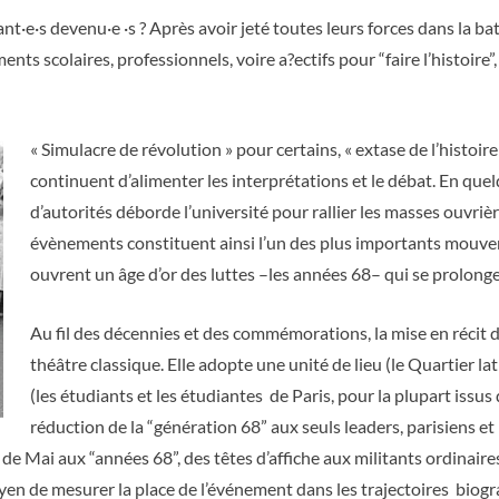
t·e·s devenu·e ·s ? Après avoir jeté toutes leurs forces dans la ba
ts scolaires, professionnels, voire a?ectifs pour “faire l’histoire”
« Simulacre de révolution » pour certains, « extase de l’histoi
continuent d’alimenter les interprétations et le débat. En qu
d’autorités déborde l’université pour rallier les masses ouvriè
évènements constituent ainsi l’un des plus importants mouvem
ouvrent un âge d’or des luttes –les années 68– qui se prolong
Au fil des décennies et des commémorations, la mise en récit 
théâtre classique. Elle adopte une unité de lieu (le Quartier la
(les étudiants et les étudiantes de Paris, pour la plupart issu
réduction de la “génération 68” aux seuls leaders, parisiens et
 de Mai aux “années 68”, des têtes d’affiche aux militants ordinai
yen de mesurer la place de l’événement dans les trajectoires bio