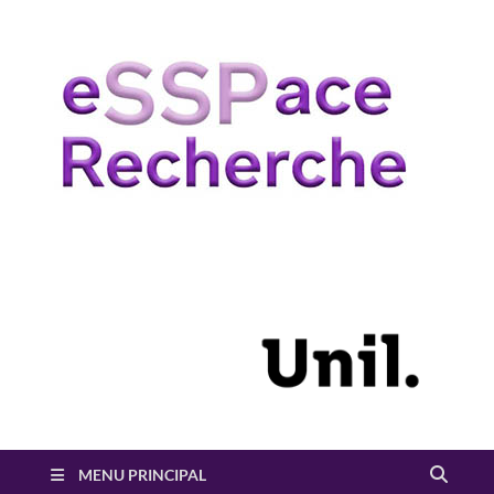
e
Sout
la
r
rech
en S
MENU PRINCIPAL