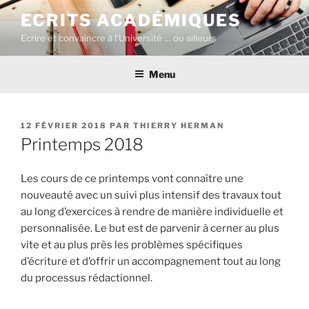
Aller
ECRITS ACADÉMIQUES
au
Ecrire et convaincre à l'Université … ou ailleurs
contenu
principal
Menu
PUBLIÉ
12 FÉVRIER 2018
PAR
THIERRY HERMAN
LE
Printemps 2018
Les cours de ce printemps vont connaître une
nouveauté avec un suivi plus intensif des travaux tout
au long d’exercices à rendre de manière individuelle et
personnalisée. Le but est de parvenir à cerner au plus
vite et au plus près les problèmes spécifiques
d’écriture et d’offrir un accompagnement tout au long
du processus rédactionnel.