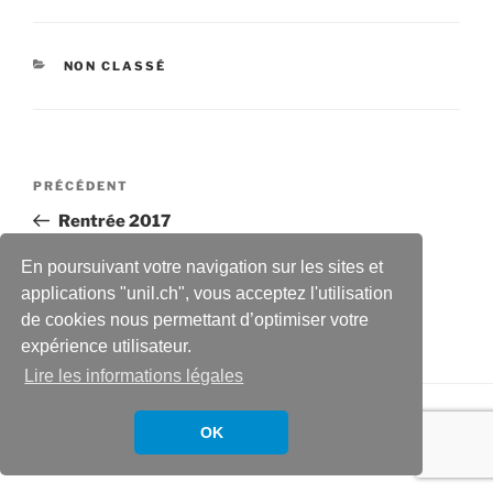
CATÉGORIES
NON CLASSÉ
Navigation
Article
PRÉCÉDENT
de
précédent
Rentrée 2017
l’article
En poursuivant votre navigation sur les sites et
Article
SUIVANT
applications "unil.ch", vous acceptez l'utilisation
suivant
Rentrée 2018
de cookies nous permettant d’optimiser votre
expérience utilisateur.
Lire les informations légales
Fièrement propulsé par WordPress
OK