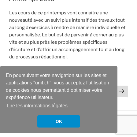
Les cours de ce printemps vont connaître une
nouveauté avec un suivi plus intensif des travaux tout
au long d’exercices à rendre de manière individuelle et
personnalisée. Le but est de parvenir à cerner au plus
vite et au plus près les problèmes spécifiques
d’écriture et d’offrir un accompagnement tout au long
du processus rédactionnel.
En poursuivant votre navigation sur les sites et
applications "unil.ch", vous acceptez l'utilisation
Pagination
Page
de cookies nous permettant d’optimiser votre
Page
1
suiv
des
expérience utilisateur.
publications
Lire les informations légales
OK
Fièrement propulsé par WordPress