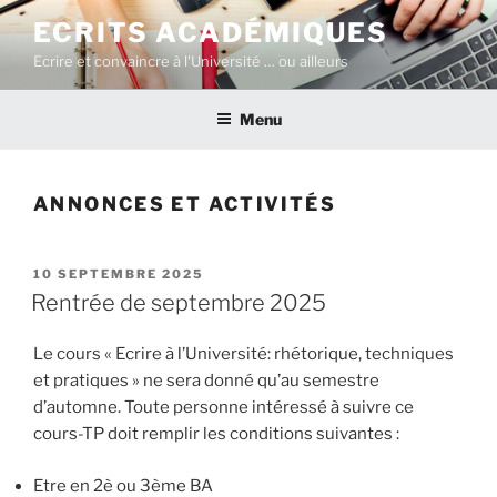
Aller
ECRITS ACADÉMIQUES
au
Ecrire et convaincre à l'Université … ou ailleurs
contenu
principal
Menu
ANNONCES ET ACTIVITÉS
PUBLIÉ
10 SEPTEMBRE 2025
LE
Rentrée de septembre 2025
Le cours « Ecrire à l’Université: rhétorique, techniques
et pratiques » ne sera donné qu’au semestre
d’automne. Toute personne intéressé à suivre ce
cours-TP doit remplir les conditions suivantes :
Etre en 2è ou 3ème BA