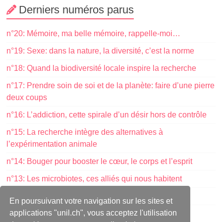
Derniers numéros parus
n°20: Mémoire, ma belle mémoire, rappelle-moi…
n°19: Sexe: dans la nature, la diversité, c’est la norme
n°18: Quand la biodiversité locale inspire la recherche
n°17: Prendre soin de soi et de la planète: faire d’une pierre
deux coups
n°16: L’addiction, cette spirale d’un désir hors de contrôle
n°15: La recherche intègre des alternatives à
l’expérimentation animale
n°14: Bouger pour booster le cœur, le corps et l’esprit
n°13: Les microbiotes, ces alliés qui nous habitent
n° 12: Goût et odorat: deux fenêtres sur le monde
En poursuivant votre navigation sur les sites et
applications "unil.ch", vous acceptez l'utilisation
n° 11: La science face au manque d’organes