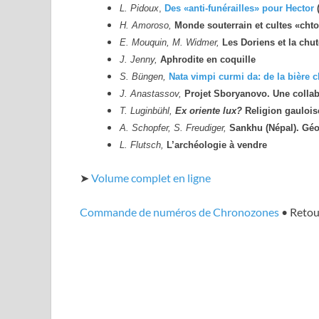
L. Pidoux
,
Des «anti-funérailles» pour Hector
H. Amoroso,
Monde souterrain et cultes «cht
E. Mouquin, M. Widmer,
Les Doriens et la chu
J. Jenny,
Aphrodite en coquille
S. Büngen,
Nata vimpi curmi da: de la bière c
J. Anastassov,
Projet Sboryanovo. Une collab
T. Luginbühl,
Ex oriente lux?
Religion gauloise
A. Schopfer, S. Freudiger,
Sankhu (Népal). Géo
L. Flutsch,
L’archéologie à vendre
➤
Volume complet en ligne
Commande de numéros de Chronozones
• Retou