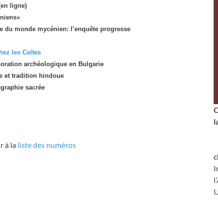
(en ligne)
oniens»
te du monde mycénien: l’enquête progresse
hez les Celtes
oration archéologique en Bulgarie
 et tradition hindoue
graphie sacrée
C
l
r à la
liste des numéros
c
I
l
U