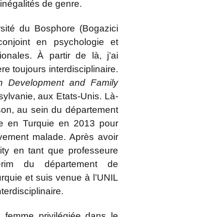
 inégalités de genre.
ersité du Bosphore (Bogazici
conjoint en psychologie et
ionales. À partir de là, j’ai
 toujours interdisciplinaire.
 Development and Family
sylvanie, aux Etats-Unis. Là-
owson, au sein du département
rée en Turquie en 2013 pour
avement malade. Après avoir
sity en tant que professeure
térim du département de
urquie et suis venue à l’UNIL
erdisciplinaire.
e femme privilégiée dans le