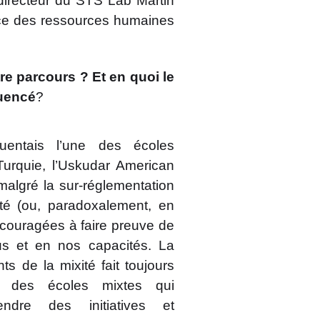
 directeur du STS Lab Martin
ice des ressources humaines
re parcours ? Et en quoi le
luencé
?
entais l’une des écoles
Turquie, l’Uskudar American
malgré la sur-réglementation
ité (ou, paradoxalement, en
encouragées à faire preuve de
us et en nos capacités. La
s de la mixité fait toujours
 à des écoles mixtes qui
endre des initiatives et