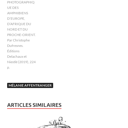
PHOTOGRAPHIQ
UE DES
AMPHIBIENS
D’EUROPE,
D’AFRIQUE DU
NORD ET DU
PROCHE-ORIENT.
Par Christophe
Dufresnes.
Éditions
Delachaux et
Niestlé (2019), 224
p.
MÉLANIE AFFENTRANGER
ARTICLES SIMILAIRES