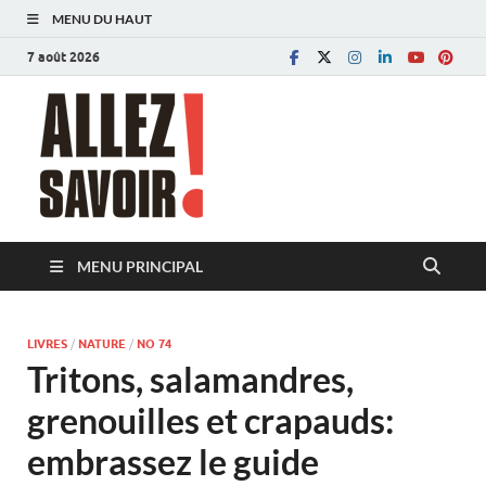
MENU DU HAUT
7 août 2026
Allez savoir!
Magazine de l'Université de Lausanne
MENU PRINCIPAL
LIVRES
/
NATURE
/
NO 74
Tritons, salamandres,
grenouilles et crapauds:
embrassez le guide