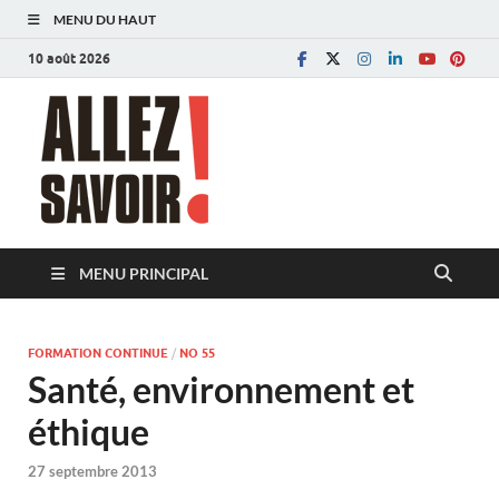
MENU DU HAUT
10 août 2026
Allez savoir!
Magazine de l'Université de Lausanne
MENU PRINCIPAL
FORMATION CONTINUE
/
NO 55
Santé, environnement et
éthique
27 septembre 2013