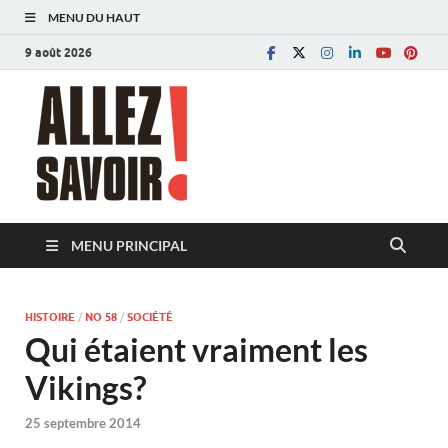
MENU DU HAUT
9 août 2026
Allez savoir!
Magazine de l'Université de Lausanne
MENU PRINCIPAL
HISTOIRE
/
NO 58
/
SOCIÉTÉ
Qui étaient vraiment les
Vikings?
25 septembre 2014