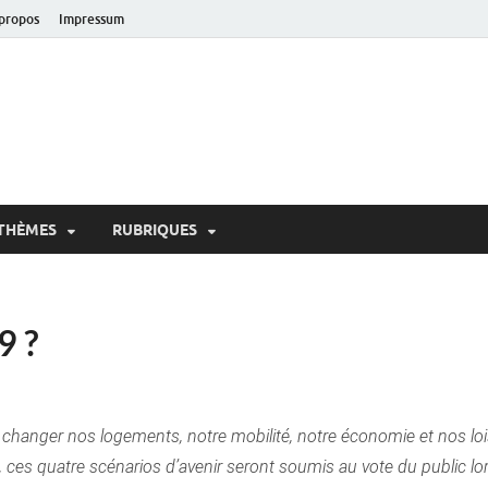
propos
Impressum
oir!
 de Lausanne
THÈMES
RUBRIQUES
9 ?
changer nos logements, notre mobilité, notre économie et nos lois
ces quatre scénarios d’avenir seront soumis au vote du public lo