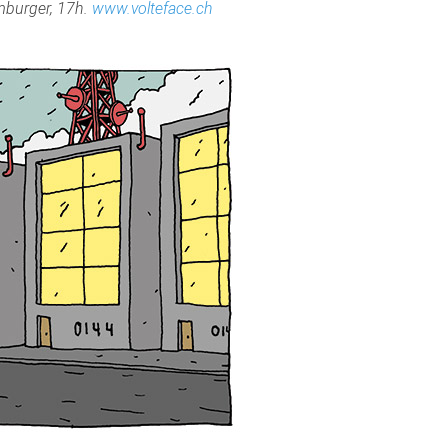
amburger, 17h.
www.volteface.ch