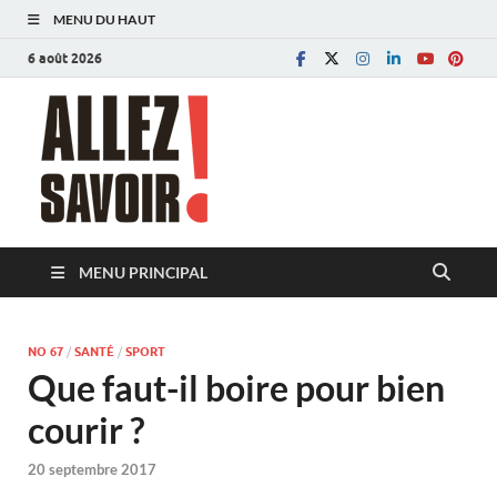
MENU DU HAUT
6 août 2026
Allez savoir!
Magazine de l'Université de Lausanne
MENU PRINCIPAL
NO 67
/
SANTÉ
/
SPORT
Que faut-il boire pour bien
courir ?
20 septembre 2017