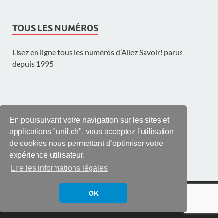
TOUS LES NUMÉROS
Lisez en ligne tous les numéros d’Allez Savoir! parus
depuis 1995
UNE PUBLICATION DE L'UNIL
En poursuivant votre navigation sur les sites et
applications "unil.ch", vous acceptez l'utilisation
de cookies nous permettant d’optimiser votre
expérience utilisateur.
Lire les informations légales
© UNIL | Université de Lausanne
OK
Propulsé par
WordPress
et
HitMag
.