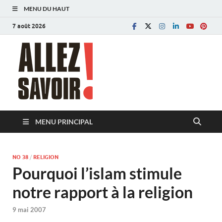
MENU DU HAUT
7 août 2026
Allez savoir!
Magazine de l'Université de Lausanne
MENU PRINCIPAL
NO 38
/
RELIGION
Pourquoi l’islam stimule
notre rapport à la religion
9 mai 2007