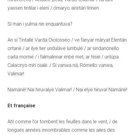
yassen tintilar i eleni / ómaryo airetári-lírinen.
Sí man i yulma nin enquantuva?
An sí Tintallë Varda Oiolossëo / ve fanyar máryat Elentári
ortanë / ar ilyë tier undulávë lumbulë / ar sindanóriello
caita mornië / i falmalinnar imbë met, ar hísië / untúpa
Calaciryo míri oialë. / Sí vanwa ná, Rómello vanwa,
Valimar!
Namárië! Nai hiruvalyë Valimar! / Nai elyë hiruva! Namárië!
Et française
Ah! comme l’or tombent les feuilles dans le vent, / de
longues années innombrables comme les ailes des