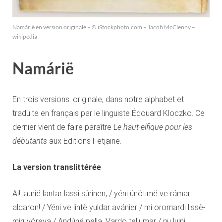
Namárië en version originale – © iStockphoto.com – Jacob McClenny –
wikipedia
Namárië
En trois versions: originale, dans notre alphabet et
traduite en français par le linguiste Édouard Kloczko. Ce
dernier vient de faire paraître
Le haut-elfique pour les
débutants
aux Editions Fetjaine.
La version translittérée
Ai! laurië lantar lassi súrinen, / yéni únótimë ve rámar
aldaron! / Yéni ve lintë yuldar avánier / mi oromardi lissë-
miruvóreva / Andúnë pella, Vardo tellumar / nu luini