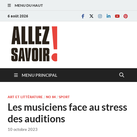
MENU DU HAUT
6 août 2026
Allez savoir!
Magazine de l'Université de Lausanne
MENU PRINCIPAL
ART ET LITTÉRATURE
/
NO 84
/
SPORT
Les musiciens face au stress
des auditions
10 octobre 2023