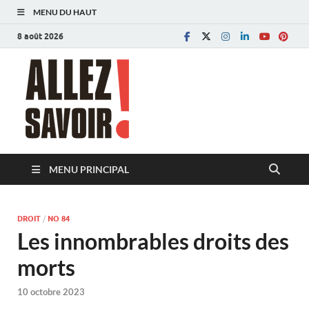
MENU DU HAUT
8 août 2026
Allez savoir!
Magazine de l'Université de Lausanne
MENU PRINCIPAL
DROIT
/
NO 84
Les innombrables droits des
morts
10 octobre 2023