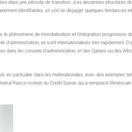
trées dans une période de transition. «Les anciennes structures di
irement identifiables, on voit se dégager quelques tendances i
e, le phénomène de mondialisation et l’intégration progressive de 
ls d’administration, se sont internationalisés très rapidement. D
s dans les conseils d’administration, et des Qataris ou des Africa
lisé, en particulier dans les multinationales, avec des exemples 
général franco-ivoirien du Credit Suisse qui a remplacé l’América