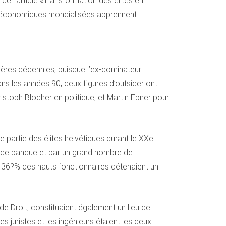
e l’article «Transformation des élites en
tes économiques mondialisées apprennent
rnières décennies, puisque l’ex-dominateur
Dans les années 90, deux figures d’outsider ont
Christoph Blocher en politique, et Martin Ebner pour
e partie des élites helvétiques durant le XXe
urs de banque et par un grand nombre de
36?% des hauts fonctionnaires détenaient un
de Droit, constituaient également un lieu de
s juristes et les ingénieurs étaient les deux