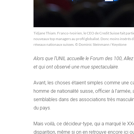
Tidjane Thiam. Franco-Ivoirien, le CEO de Credit Suisse fait parti
nouveaux top managers au profil globalisé. Donc moins insérés d
réseaux nationaux suisses. © Dominic Steinmann / Keystone
Alors que l’UNIL accueille le Forum des 100, Allez
et qui ont observé une mue spectaculaire.
Avant, les choses étaient simples comme une car
homme de nationalité suisse, officier à l’armée, a
semblables dans des associations très masculine
du pays.
Mais voilà, ce décideur-type, qui a marqué le XXe
disparition, même si on en retrouve encore ici o