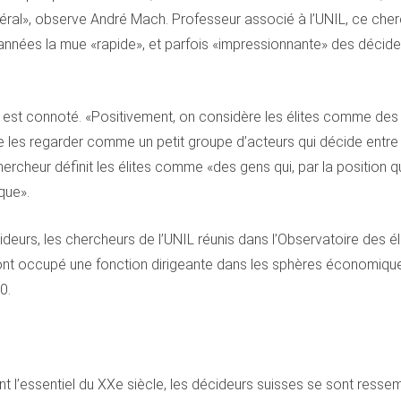
édéral», observe André Mach. Professeur associé à l’UNIL, ce che
s années la mue «rapide», et parfois «impressionnante» des décid
e est connoté. «Positivement, on considère les élites comme de
e les regarder comme un petit groupe d’acteurs qui décide entre s
rcheur définit les élites comme «des gens qui, par la position qu’
que».
urs, les chercheurs de l’UNIL réunis dans l’Observatoire des él
ont occupé une fonction dirigeante dans les sphères économique
0.
ant l’essentiel du XXe siècle, les décideurs suisses se sont res