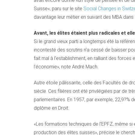
avait encore donné «un style de pensée et de di
Suisse», paru sur le site
Social Changes in Switz
davantage leur métier en suivant des MBA dans 
Avant, les élites étaient plus radicales et el
Si le grand vieux parti a longtemps été la référen
incontesté des scrutins n’a cessé de baisser pour
fait mal à l’establishment, en ralliant des forces 
l’économie», note André Mach.
Autre étoile pâlissante, celle des Facultés de dr
siècle. Ces filières ont été privilégiées par de
parlementaires. En 1957, par exemple, 22,9?% 
diplôme en Droit.
«Les formations techniques de l’EPFZ, même si el
production des élites suisses», précise le cherch