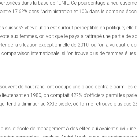
pertoriées dans la base de l’UNIL. Ce pourcentage a heureusement
 contre 17,6?% dans l’administration et 10% dans le domaine éco
ites suisses? «L’évolution est surtout perceptible en politique; el
 vote aux femmes, on voit que le pays a rattrapé une partie de son
r de la situation exceptionnelle de 2010, où l’on a vu quatre co
 comparaison internationale: si l’on trouve plus de femmes élues
e, souvent de haut rang, ont occupé une place centrale parmi les él
lieutenant en 1980, on comptait 42?% d’officiers parmi les parle
tend à diminuer au XXIe siècle, où l’on ne retrouve plus que 23,3
ait aussi d’école de management à des élites qui avaient suivi «u