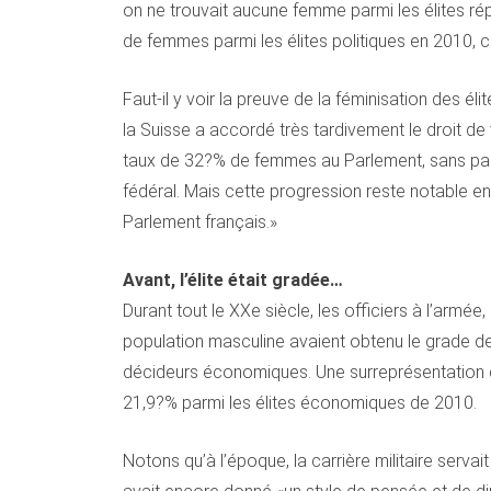
on ne trouvait aucune femme parmi les élites ré
de femmes parmi les élites politiques en 2010,
Faut-il y voir la preuve de la féminisation des él
la Suisse a accordé très tardivement le droit de
taux de 32?% de femmes au Parlement, sans parle
fédéral. Mais cette progression reste notable en
Parlement français.»
Avant, l’élite était gradée…
Durant tout le XXe siècle, les officiers à l’armé
population masculine avaient obtenu le grade de 
décideurs économiques. Une surreprésentation qui 
21,9?% parmi les élites économiques de 2010.
Notons qu’à l’époque, la carrière militaire serv