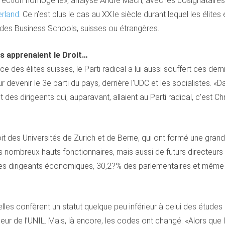
rection homogène», analyse André Mach, avec les cosignataires d
erland
. Ce n’est plus le cas au XXIe siècle durant lequel les éli
des Business Schools, suisses ou étrangères.
les apprenaient le Droit…
ce des élites suisses, le Parti radical a lui aussi souffert ces de
 devenir le 3e parti du pays, derrière l’UDC et les socialistes. «
et des dirigeants qui, auparavant, allaient au Parti radical, c’est 
oit des Universités de Zurich et de Berne, qui ont formé une grand
 très nombreux hauts fonctionnaires, mais aussi de futurs directe
des dirigeants économiques, 30,2?% des parlementaires et même 
les confèrent un statut quelque peu inférieur à celui des études 
eur de l’UNIL. Mais, là encore, les codes ont changé. «Alors que le