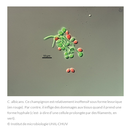
C. albicans. Ce champignon est relativement inoffensif sous forme levurique
(en rouge). Par contre, il inflige des dommages aux tissus quand il prend une
forme hyphale (c’est- à-dire d’une cellule prolongée par des filaments, en
vert).
© Institut de microbiologie UNIL-CHUV