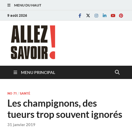
MENU DU HAUT
9 août 2026
Allez savoir!
Magazine de l'Université de Lausanne
MENU PRINCIPAL
NO 71
/
SANTÉ
Les champignons, des
tueurs trop souvent ignorés
31 janvier 2019