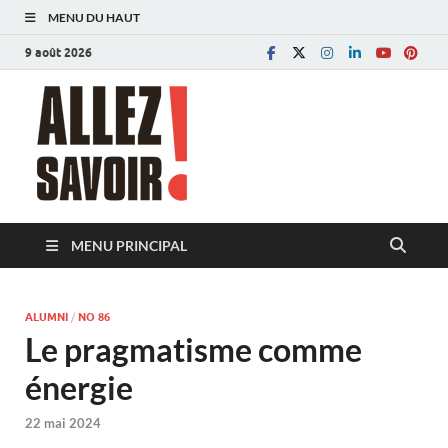
MENU DU HAUT
9 août 2026
Allez savoir!
Magazine de l'Université de Lausanne
MENU PRINCIPAL
ALUMNI
/
NO 86
Le pragmatisme comme
énergie
22 mai 2024