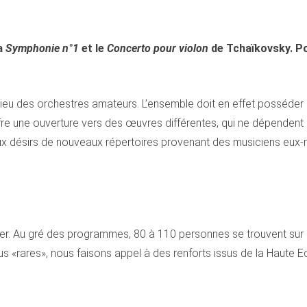
la
Symphonie n°1
et le
Concerto pour violon
de Tchaïkovsky. Po
milieu des orchestres amateurs. L’ensemble doit en effet posséder
ffre une ouverture vers des œuvres différentes, qui ne dépendent
aux désirs de nouveaux répertoires provenant des musiciens eux
er. Au gré des programmes, 80 à 110 personnes se trouvent sur
us «rares», nous faisons appel à des renforts issus de la Haute 