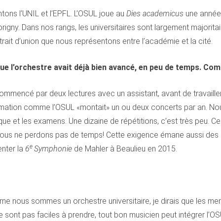
ons l’UNIL et l’EPFL. L’OSUL joue au
Dies academicus
une année 
ny. Dans nos rangs, les universitaires sont largement majoritaires
rait d’union que nous représentons entre l’académie et la cité.
 que l’orchestre avait déjà bien avancé, en peu de temps. Co
mmencé par deux lectures avec un assistant, avant de travailler e
rmation comme l’OSUL «montait» un ou deux concerts par an. No
e et les examens. Une dizaine de répétitions, c’est très peu. Ce
 Nous ne perdons pas de temps! Cette exigence émane aussi des 
e
nter la
6
Symphonie
de Mahler à Beaulieu en 2015.
 Comme nous sommes un orchestre universitaire, je dirais que les
ne sont pas faciles à prendre, tout bon musicien peut intégrer l’O