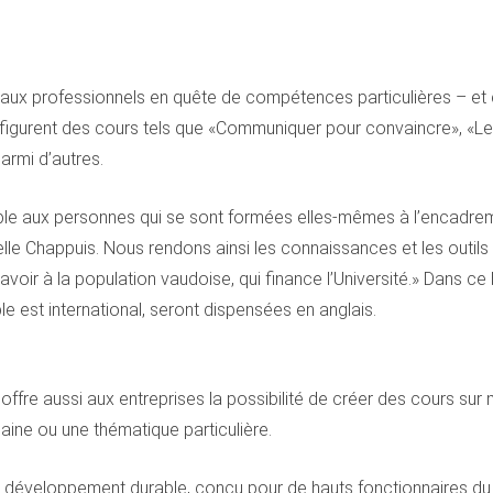
 aux professionnels en quête de compétences particulières – et
es figurent des cours tels que «Communiquer pour convaincre», «L
armi d’autres.
le aux personnes qui se sont formées elles-mêmes à l’encadreme
belle Chappuis. Nous rendons ainsi les connaissances et les outil
avoir à la population vaudoise, qui finance l’Université.» Dans c
le est international, seront dispensées en anglais.
ffre aussi aux entreprises la possibilité de créer des cours sur
aine ou une thématique particulière.
veloppement durable, conçu pour de hauts fonctionnaires du g