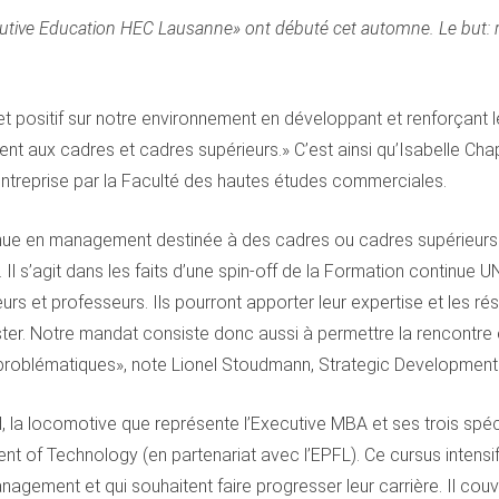
cutive Education HEC Lausanne» ont débuté cet automne. Le but: r
t positif sur notre environnement en développant et renforçant l
t aux cadres et cadres supérieurs.» C’est ainsi qu’Isabelle Chap
treprise par la Faculté des hautes études commerciales.
nue en management destinée à des cadres ou cadres supérieurs v
. Il s’agit dans les faits d’une spin-off de la Formation continue 
t professeurs. Ils pourront apporter leur expertise et les résu
ster. Notre mandat consiste donc aussi à permettre la rencontre
rs problématiques», note Lionel Stoudmann, Strategic Developmen
d, la locomotive que représente l’Executive MBA et ses trois spé
f Technology (en partenariat avec l’EPFL). Ce cursus intensif, 
gement et qui souhaitent faire progresser leur carrière. Il couvre