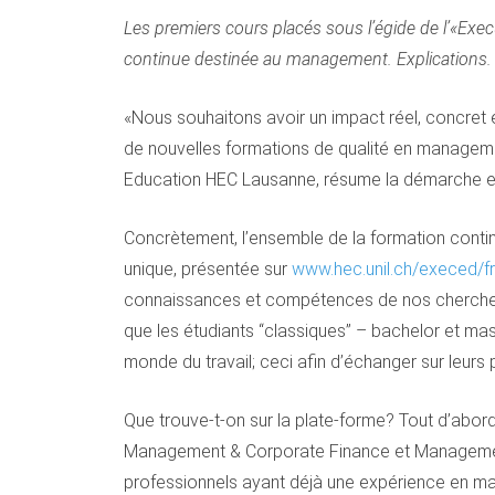
Les premiers cours placés sous l’égide de l’«Exe
continue destinée au management. Explications.
«Nous souhaitons avoir un impact réel, concret e
de nouvelles formations de qualité en managemen
Education HEC Lausanne, résume la démarche en
Concrètement, l’ensemble de la formation conti
unique, présentée sur
www.hec.unil.ch/execed/fr
connaissances et compétences de nos chercheurs e
que les étudiants “classiques” – bachelor et ma
monde du travail; ceci afin d’échanger sur leu
Que trouve-t-on sur la plate-forme? Tout d’abor
Management & Corporate Finance et Management o
professionnels ayant déjà une expérience en mana