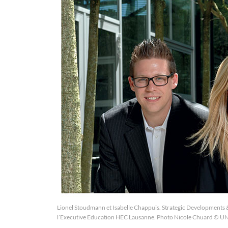
Lionel Stoudmann et Isabelle Chappuis. Strategic Developments 
l’Executive Education HEC Lausanne. Photo Nicole Chuard © U