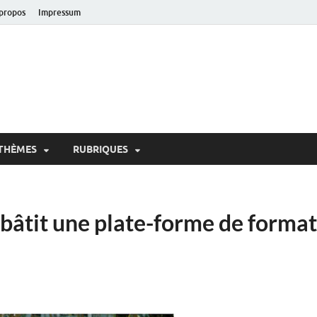
propos
Impressum
oir!
 de Lausanne
THÈMES
RUBRIQUES
t bâtit une plate-forme de forma