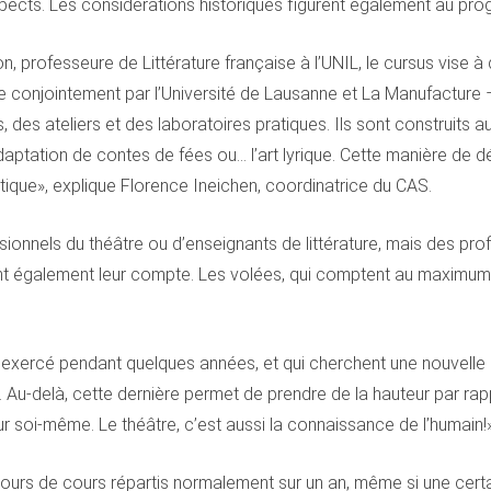
pects. Les considérations historiques figurent également au pr
, professeure de Littérature française à l’UNIL, le cursus vise à
e conjointement par l’Université de Lausanne et La Manufacture 
 des ateliers et des laboratoires pratiques. Ils sont construits
daptation de contes de fées ou… l’art lyrique. Cette manière de déc
atique», explique Florence Ineichen, coordinatrice du CAS.
ionnels du théâtre ou d’enseignants de littérature, mais des pro
ent également leur compte. Les volées, qui comptent au maximu
t exercé pendant quelques années, et qui cherchent une nouvelle é
». Au-delà, cette dernière permet de prendre de la hauteur par rapp
ur soi-même. Le théâtre, c’est aussi la connaissance de l’humain!
 jours de cours répartis normalement sur un an, même si une ce