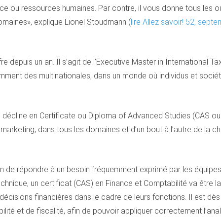
nce ou ressources humaines. Par contre, il vous donne tous les ou
domaines», explique Lionel Stoudmann (
lire Allez savoir! 52, sep
ffre depuis un an. Il s’agit de l’Executive Master in International
tamment des multinationales, dans un monde où individus et socié
écline en Certificate ou Diploma of Advanced Studies (CAS ou D
arketing, dans tous les domaines et d’un bout à l’autre de la c
fin de répondre à un besoin fréquemment exprimé par les équipes
nique, un certificat (CAS) en Finance et Comptabilité va être lan
cisions financières dans le cadre de leurs fonctions. Il est dès 
é et de fiscalité, afin de pouvoir appliquer correctement l’analy