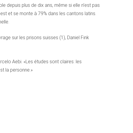
le depuis plus de dix ans, même si elle n’est pas
-est et se monte à 79% dans les cantons latins.
elle.
rage sur les prisons suisses (1), Daniel Fink
rcelo Aebi. «Les études sont claires: les
st la personne.»