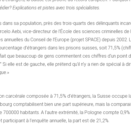
ier? Explications et pistes avec trois spécialistes.
s dans sa population, près des trois-quarts des délinquants inca
rcelo Aebi, vice-directeur de l’École des sciences criminelles de
s annuelles du Conseil de l’Europe (projet SPACE) depuis 2002. Les
pourcentage d’étrangers dans les prisons suisses, soit 71,5% (chiff
e fait que beaucoup de gens commentent ces chiffres d’un point de
 Si elle est de gauche, elle prétend qu’il n’y a rien de spécial à dir
que.»
n carcérale composée à 71,5% d’étrangers, la Suisse occupe l
ourg comptabilisent bien une part supérieure, mais la comparaison 
e 700000 habitants. A l’autre extrémité, la Pologne compte 0,9% 
participant à l’enquête annuelle, la part est de 21,2%.