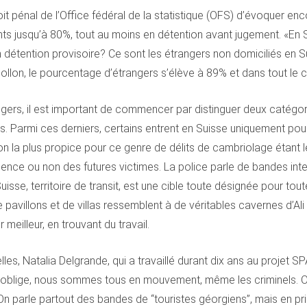
roit pénal de l’Office fédéral de la statistique (OFS) d’évoquer en
s jusqu’à 80%, tout au moins en détention avant jugement. «En S
n détention provisoire? Ce sont les étrangers non domiciliés en Su
-Dollon, le pourcentage d’étrangers s’élève à 89% et dans tout le 
ers, il est important de commencer par distinguer deux catégori
lis. Parmi ces derniers, certains entrent en Suisse uniquement pou
ison la plus propice pour ce genre de délits de cambriolage étant l
ésence ou non des futures victimes. La police parle de bandes i
Suisse, territoire de transit, est une cible toute désignée pour t
 pavillons et de villas ressemblent à de véritables cavernes d’Ali
 meilleur, en trouvant du travail.
les, Natalia Delgrande, qui a travaillé durant dix ans au projet
on oblige, nous sommes tous en mouvement, même les criminels. On
 On parle partout des bandes de “touristes géorgiens”, mais en pr