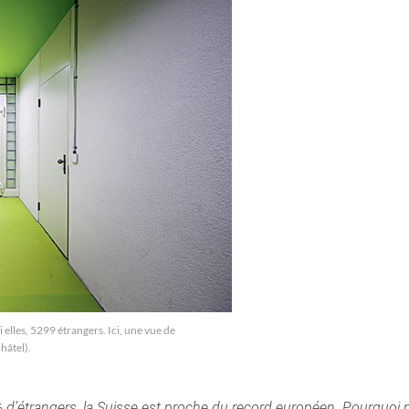
elles, 5299 étrangers. Ici, une vue de
hâtel).
d’étrangers, la Suisse est proche du record européen. Pourquoi 