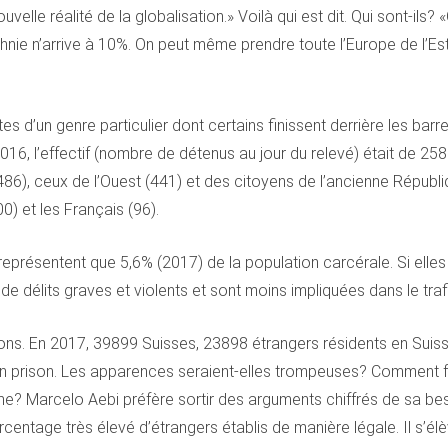
velle réalité de la globalisation.» Voilà qui est dit. Qui sont-il
ie n’arrive à 10%. On peut même prendre toute l’Europe de l’Est, 
stes d’un genre particulier dont certains finissent derrière les ba
 2016, l’effectif (nombre de détenus au jour du relevé) était de 2
(486), ceux de l’Ouest (441) et des citoyens de l’ancienne Républ
0) et les Français (96).
eprésentent que 5,6% (2017) de la population carcérale. Si elles
 de délits graves et violents et sont moins impliquées dans le tra
ions. En 2017, 39899 Suisses, 23898 étrangers résidents en Suiss
n prison. Les apparences seraient-elles trompeuses? Comment fau
me? Marcelo Aebi préfère sortir des arguments chiffrés de sa bes
entage très élevé d’étrangers établis de manière légale. Il s’él