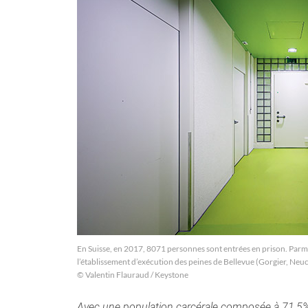
En Suisse, en 2017, 8071 personnes sont entrées en prison. Parmi 
l’établissement d’exécution des peines de Bellevue (Gorgier, Neuc
© Valentin Flauraud / Keystone
Avec une population carcérale composée à 71,5% 