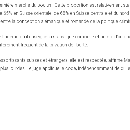
remière marche du podium. Cette proportion est relativement stab
de 65% en Suisse orientale, de 68% en Suisse centrale et du nord
» entre la conception alémanique et romande de la politique crimin
Lucerne où il enseigne la statistique criminelle et auteur d’un ouv
èrement fréquent de la privation de liberté.
ressortissants suisses et étrangers, elle est respectée, affirme Ma
lus lourdes. Le juge applique le code, indépendamment de qui e