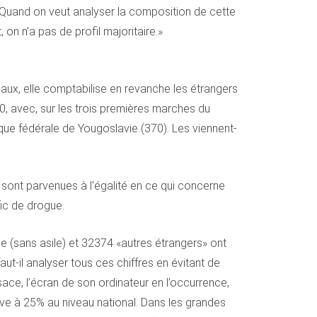
s? «Quand on veut analyser la composition de cette
on n’a pas de profil majoritaire.»
rreaux, elle comptabilise en revanche les étrangers
580, avec, sur les trois premières marches du
ique fédérale de Yougoslavie (370). Les viennent-
 sont parvenues à l’égalité en ce qui concerne
fic de drogue.
e (sans asile) et 32374 «autres étrangers» ont
t-il analyser tous ces chiffres en évitant de
ace, l’écran de son ordinateur en l’occurrence,
ève à 25% au niveau national. Dans les grandes