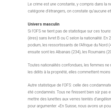
Le crime est une constante, y compris dans la nou
catégorie d’étrangers, on constate qu’aucune ethn
Univers masculin
Si l’OFS ne tient pas de statistique sur ces touri
(ères) sans livret B ou C selon la nationalité. En
podium, les ressortissants de l’Afrique du Nord 
ensuite sont les Albanais (234), les Roumains (20
Toutes nationalités confondues, les femmes ne r
les délits à la propriété, elles commettent moins
Autre statistique de l’OFS: celle des condamnat
été condamnés. Tous ne finissent bien sûr pas e
mettre des lunettes aux verres teintés d’angélis
pour argumenter. «En Suisse, nous avons un pourc