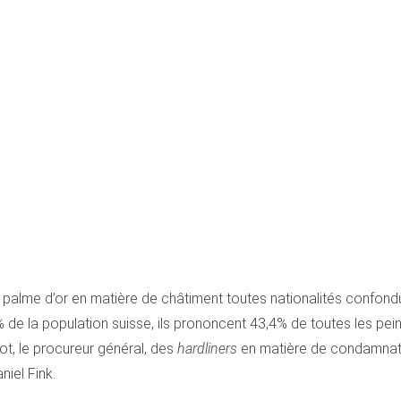
a palme d’or en matière de châtiment toutes nationalités confon
e la population suisse, ils prononcent 43,4% de toutes les peine
rnot, le procureur général, des
hardliners
en matière de condamnatio
iel Fink.