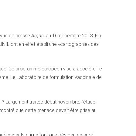
revue de presse
Argus
, au 16 décembre 2013. Fin
’UNIL ont en effet établi une «cartographie» des
tique. Ce programme européen vise à accélérer le
sme. Le Laboratoire de formulation vaccinale de
e ? Largement traitée début novembre, l’étude
démontré que cette menace devait être prise au
 adolescents qui ne font que très peu de sport