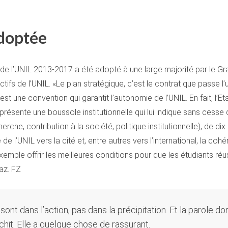
adoptée
de l’UNIL 2013-2017 a été adopté à une large majorité par le Gr
fs de l’UNIL. «Le plan stratégique, c’est le contrat que passe l’u
est une convention qui garantit l’autonomie de l’UNIL. En fait, l’E
représente une boussole institutionnelle qui lui indique sans cess
he, contribution à la société, politique institutionnelle), de dix o
e de l’UNIL vers la cité et, entre autres vers l’international, la coh
xemple offrir les meilleures conditions pour que les étudiants réu
az. FZ
s sont dans l’action, pas dans la précipitation. Et la parole 
chit. Elle a quelque chose de rassurant.