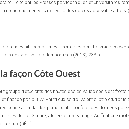
raire. Edité par les Presses polytechniques et universitaires ro
t la recherche menée dans les hautes écoles accessible à tous. 
 références bibliographiques incorrectes pour l’ouvrage
Penser l
ditions des archives contemporaines (2013), 233 p.
 la façon Côte Ouest
 groupe d’étudiants des hautes écoles vaudoises s’est frotté à l’
 et financé par la BCV. Parmi eux se trouvaient quatre étudiants 
très dense attendait les participants: conférences données pa
omme Twitter ou Square, ateliers et réseautage. Au final, une mo
start-up. (RÉD.)