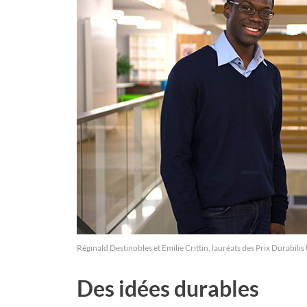
Réginald Destinobles et Emilie Crittin, lauréats des Prix Durabil
Des idées durables