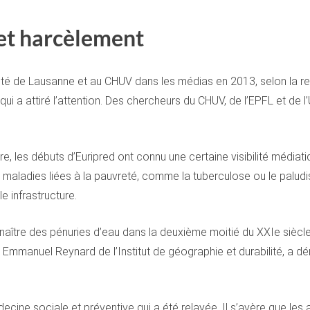
 et harcèlement
sité de Lausanne et au CHUV dans les médias en 2013, selon la 
ui a attiré l’attention. Des chercheurs du CHUV, de l’EPFL et de l
, les débuts d’Euripred ont connu une certaine visibilité média
aladies liées à la pauvreté, comme la tuberculose ou le paludi
e infrastructure.
naître des pénuries d’eau dans la deuxième moitié du XXIe siècl
r Emmanuel Reynard de l’Institut de géographie et durabilité, a 
ecine sociale et préventive qui a été relayée. Il s’avère que les