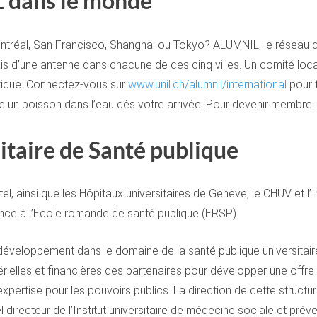
 dans le monde
Montréal, San Francisco, Shanghai ou Tokyo? ALUMNIL, le réseau d
ais d’une antenne dans chacune de ces cinq villes. Un comité loc
atique. Connectez-vous sur
www.unil.ch/alumnil/international
pour 
e un poisson dans l’eau dès votre arrivée. Pour devenir membre:
itaire de Santé publique
 ainsi que les Hôpitaux universitaires de Genève, le CHUV et l’In
ance à l’Ecole romande de santé publique (ERSP).
développement dans le domaine de la santé publique universitaire 
ielles et financières des partenaires pour développer une offre
expertise pour les pouvoirs publics. La direction de cette struct
 directeur de l’Institut universitaire de médecine sociale et pré