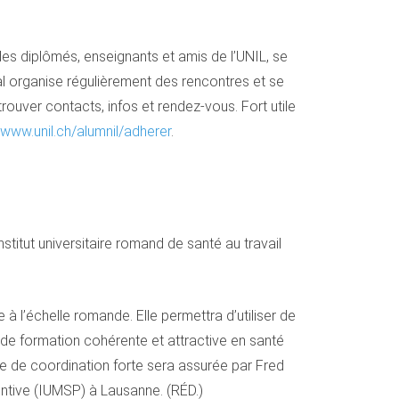
es diplômés, enseignants et amis de l’UNIL, se
al organise régulièrement des rencontres et se
trouver contacts, infos et rendez-vous. Fort utile
www.unil.ch/alumnil/adherer
.
stitut universitaire romand de santé au travail
à l’échelle romande. Elle permettra d’utiliser de
 de formation cohérente et attractive en santé
ure de coordination forte sera assurée par Fred
ventive (IUMSP) à Lausanne. (RÉD.)