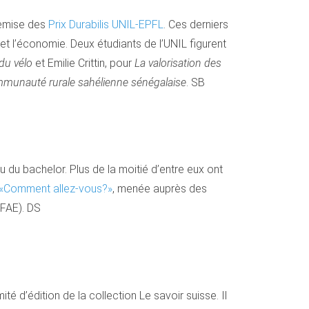
remise des
Prix Durabilis UNIL-EPFL
. Ces derniers
t l’économie. Deux étudiants de l’UNIL figurent
 du vélo
et Emilie Crittin, pour
La valorisation des
communauté rurale sahélienne sénégalaise
. SB
u du bachelor. Plus de la moitié d’entre eux ont
«Comment allez-vous?»
, menée auprès des
(FAE). DS
é d’édition de la collection Le savoir suisse. Il