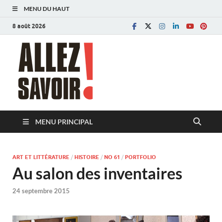
MENU DU HAUT
8 août 2026
Allez savoir!
Magazine de l'Université de Lausanne
MENU PRINCIPAL
ART ET LITTÉRATURE
/
HISTOIRE
/
NO 61
/
PORTFOLIO
Au salon des inventaires
24 septembre 2015