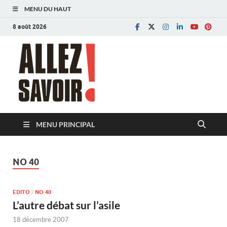
MENU DU HAUT
8 août 2026
Allez savoir!
Magazine de l'Université de Lausanne
MENU PRINCIPAL
NO 40
EDITO
/
NO 40
L’autre débat sur l’asile
18 décembre 2007