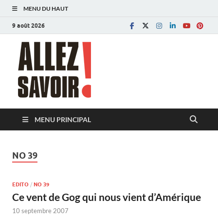
MENU DU HAUT
9 août 2026
Allez savoir!
Magazine de l'Université de Lausanne
MENU PRINCIPAL
NO 39
EDITO
/
NO 39
Ce vent de Gog qui nous vient d’Amérique
10 septembre 2007