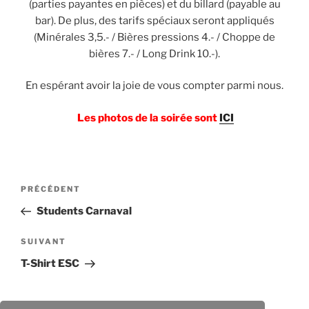
(parties payantes en pièces) et du billard (payable au
bar). De plus, des tarifs spéciaux seront appliqués
(Minérales 3,5.- / Bières pressions 4.- / Choppe de
bières 7.- / Long Drink 10.-).
En espéra
nt avoir la joie de vous compter parmi nous.
Les photos de la soirée sont
ICI
Navigation
Article
PRÉCÉDENT
de
précédent
Students Carnaval
l’article
Article
SUIVANT
suivant
T-Shirt ESC