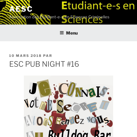
Aller
AESC
au
Association des Etudiant-e-s en Sciences Criminelles
contenu
principal
Menu
PUBLIÉ
10 MARS 2018
PAR
LE
ESC PUB NIGHT #16