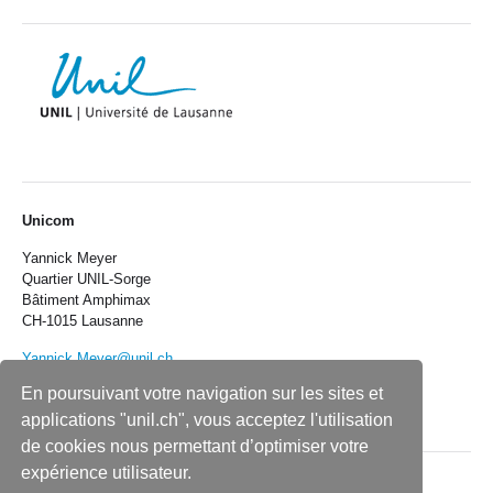
Unicom
Yannick Meyer
Quartier UNIL-Sorge
Bâtiment Amphimax
CH-1015 Lausanne
Yannick.Meyer@unil.ch
En poursuivant votre navigation sur les sites et
applications "unil.ch", vous acceptez l'utilisation
de cookies nous permettant d’optimiser votre
expérience utilisateur.
Unimedia en bref