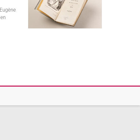
’Eugène
 en