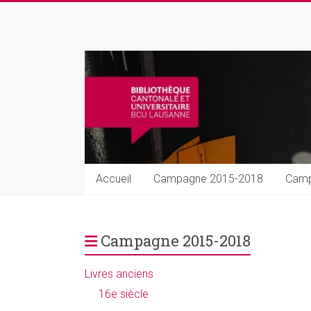
Skip
to
Rarissima
content
Livres
et
manuscrits
précieux
Accueil
Campagne 2015-2018
Camp
Campagne 2015-2018
Livres anciens
16e siècle