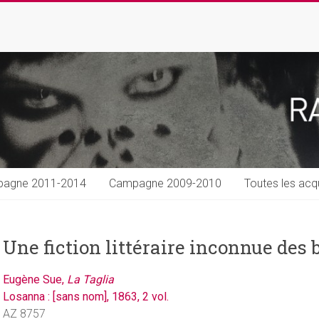
agne 2011-2014
Campagne 2009-2010
Toutes les acqu
Une fiction littéraire inconnue des 
Eugène Sue,
La Taglia
Losanna : [sans nom], 1863, 2 vol.
AZ 8757