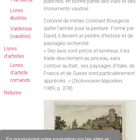
planches, en bonne partie des vues et des
monuments vaudois.
Livres
illustrés
Colonrel de métier, Constant Bourgeois
quitte l’armée pour la peinture. Formé par
Valdensia
David, il devient un peintre d’histoire et de
(vaudois)
paysages recherché.
Livres
« Ses lavis sont précis et lumineux, il les
d’artistes
traite directement au pinceau, sans
Livres
contour au trait ; ses paysages d’Italie, de
d’artiste
France et de Suisse sont particulièrement
romands
appréciés. » (
Dictionnaire Napoléon
,
1989, p. 278).
Reliures
En poursuivant votre navigation sur les sites et