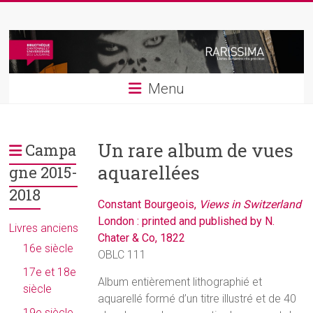
Skip
Rarissima
to
content
Livres
et
Menu
manuscrits
précieux
Un rare album de vues
Campa
aquarellées
gne 2015-
2018
Constant Bourgeois,
Views in Switzerland
London : printed and published by N.
Livres anciens
Chater & Co, 1822
16e siècle
OBLC 111
17e et 18e
Album entièrement lithographié et
siècle
aquarellé formé d’un titre illustré et de 40
19e siècle