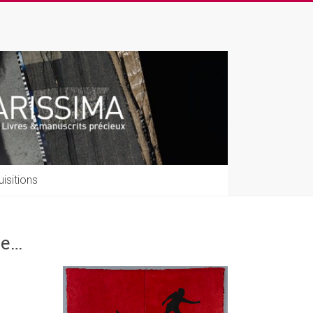
isitions
re…