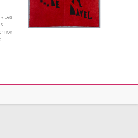
 « Les
ns
r noir
t