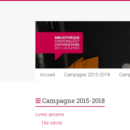
Skip
to
Rarissima
content
Livres
et
manuscrits
précieux
Accueil
Campagne 2015-2018
Camp
Campagne 2015-2018
Livres anciens
16e siècle