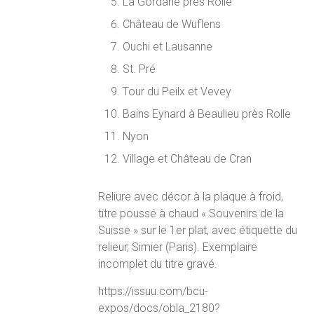
La Gordane près Rolle
Château de Wuflens
Ouchi et Lausanne
St. Pré
Tour du Peilx et Vevey
Bains Eynard à Beaulieu près Rolle
Nyon
Village et Château de Cran
Reliure avec décor à la plaque à froid,
titre poussé à chaud « Souvenirs de la
Suisse » sur le 1er plat, avec étiquette du
relieur, Simier (Paris). Exemplaire
incomplet du titre gravé.
https://issuu.com/bcu-
expos/docs/obla_2180?