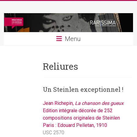
Skip
Rarissima
to
content
Livres
et
Menu
manuscrits
précieux
Reliures
Un Steinlen exceptionnel !
Jean Richepin,
La chanson des gueux
Edition intégrale décorée de 252
compositions originales de Steinlen
Paris : Edouard Pelletan, 1910
USC 2570