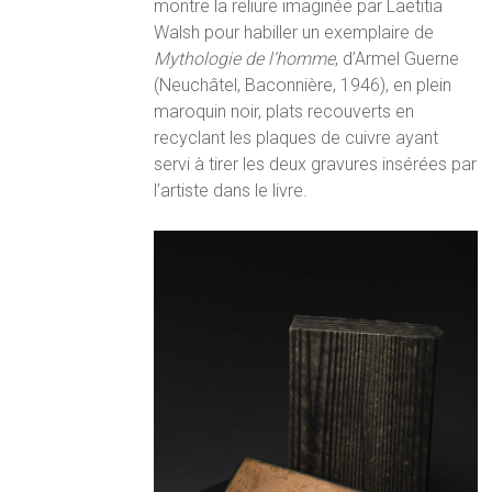
montre la reliure imaginée par Laetitia
Walsh pour habiller un exemplaire de
Mythologie de l’homme
, d’Armel Guerne
(Neuchâtel, Baconnière, 1946), en plein
maroquin noir, plats recouverts en
recyclant les plaques de cuivre ayant
servi à tirer les deux gravures insérées par
l’artiste dans le livre.