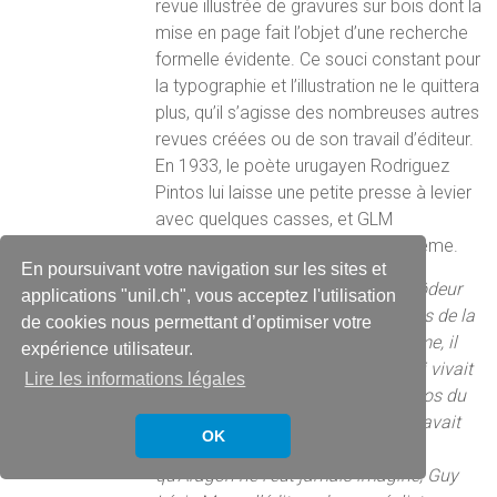
revue illustrée de gravures sur bois dont la
mise en page fait l’objet d’une recherche
formelle évidente. Ce souci constant pour
la typographie et l’illustration ne le quittera
plus, qu’il s’agisse des nombreuses autres
revues créées ou de son travail d’éditeur.
En 1933, le poète urugayen Rodriguez
Pintos lui laisse une petite presse à levier
avec quelques casses, et GLM
commence alors à imprimer lui-même.
En poursuivant votre navigation sur les sites et
« […] Puis, il y avait Aragon, alors rôdeur
applications "unil.ch", vous acceptez l'utilisation
familier des passages et des ruelles de la
de cookies nous permettant d’optimiser votre
capitale. Dans son livre sur ce thème, il
expérience utilisateur.
avait oublié le poète-imprimeur qui vivait
Lire les informations légales
avec sa chienne Elsa dans un enclos du
quatorzième arrondissement où il avait
OK
son atelier. Paysan de Paris plus
qu’Aragon ne l’eût jamais imaginé, Guy