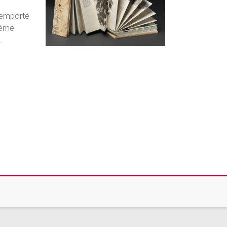
 remporté
 3ème
.