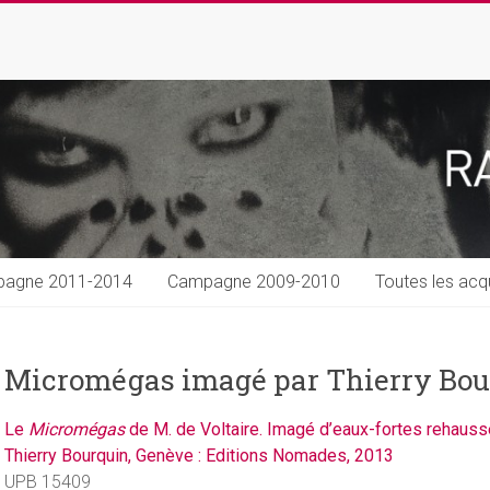
agne 2011-2014
Campagne 2009-2010
Toutes les acqu
Micromégas imagé par Thierry Bou
Le
Micromégas
de M. de Voltaire. Imagé d’eaux-fortes rehaus
Thierry Bourquin, Genève : Editions Nomades, 2013
UPB 15409