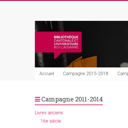
Skip
to
Rarissima
content
Livres
et
manuscrits
précieux
Accueil
Campagne 2015-2018
Camp
Campagne 2011-2014
Livres anciens
16e siècle