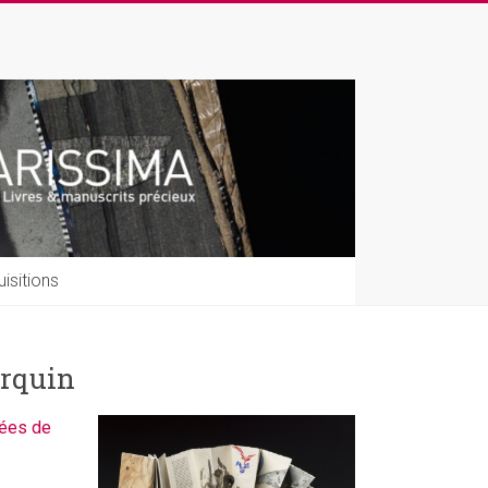
isitions
rquin
sées de