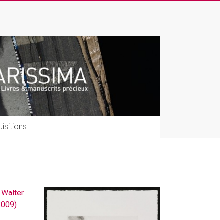
isitions
 Walter
2009)