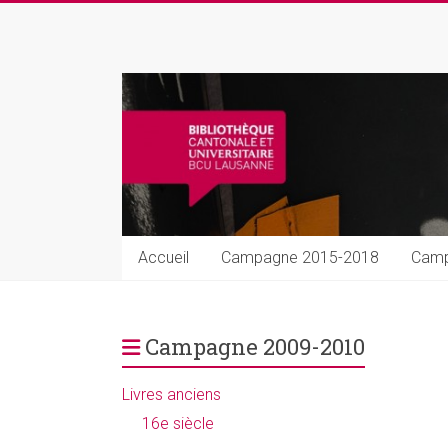
Skip
to
Rarissima
content
Livres
et
manuscrits
précieux
Accueil
Campagne 2015-2018
Camp
Campagne 2009-2010
Livres anciens
16e siècle