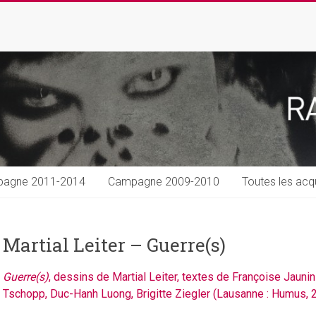
agne 2011-2014
Campagne 2009-2010
Toutes les acqu
Martial Leiter – Guerre(s)
Guerre(s)
, dessins de Martial Leiter, textes de Françoise Jaunin
Tschopp, Duc-Hanh Luong, Brigitte Ziegler (Lausanne : Humus, 