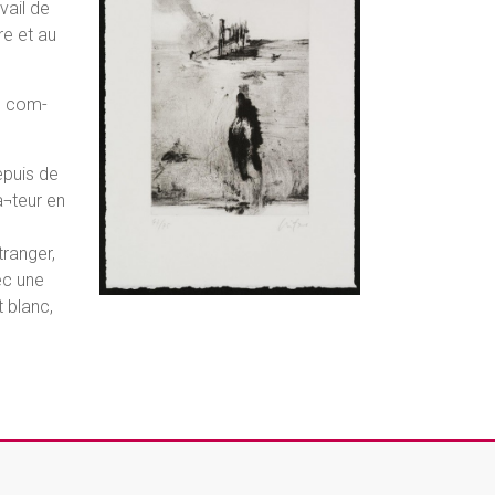
vail de
re et au
e, com-
epuis de
a¬teur en
tranger,
ec une
t blanc,