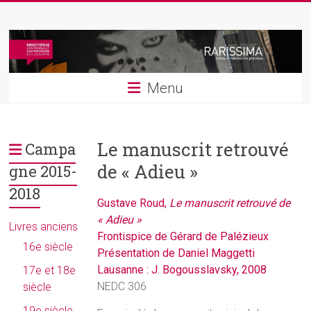
Skip
Rarissima
to
content
Livres
et
Menu
manuscrits
précieux
Le manuscrit retrouvé
Campa
de « Adieu »
gne 2015-
2018
Gustave Roud,
Le manuscrit retrouvé de
« Adieu »
Livres anciens
Frontispice de Gérard de Palézieux
16e siècle
Présentation de Daniel Maggetti
Lausanne : J. Bogousslavsky, 2008
17e et 18e
NEDC 306
siècle
19e siècle